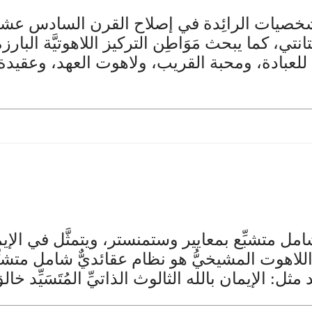
يها الشخصيات الرائِدة في إصلاح القرن السادس عشر
انتي، كما يبحث مَوَاطِن التركيز اللاهوتيَّة الب
عبادة، ومحبة القريب، ولاهوت العهد، وعقيدة ال
 متشبِّع بمعايير وستمنستر، ويتمثَّل في الإيمان ب
لاهوت المشيخيُّ هو نظام عقائديٌّ شامل متشبِّ
 مثل: الإيمان بالله الثالوث الذاتيِّ المُتَسَيِّد 