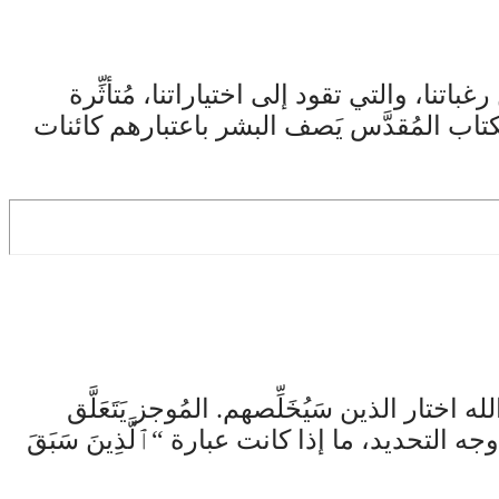
اتنا، والتي تقود إلى اختياراتنا، مُتأثِّرة
اب المُقدَّس يَصف البشر باعتبارهم كائنات
ه اختار الذين سَيُخَلِّصهم. المُوجز يَتَعَلَّق
نى سَبْق المعرفة فيما يَخُصُّ الاختيار، لا سِيَّما في رومية 8: 29، وعلى وجه التحديد، ما إذا كانت عبارة “ٱلَّذِينَ سَبَقَ