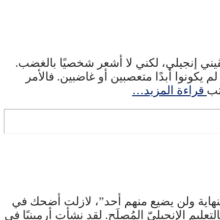
ني إنجيلي، لكني لا أشعر شخصيًا بالغضب.
م يكونوا أبدًا متعصبين أو غاضبين. فالأمر
تب
قراءة المزيد…
نهاية ولن يضيع منهم أحد”، لازلت أضحك في
ليم الإنجيليّ المُصلَح. لقد نشأت أرمينيًا في