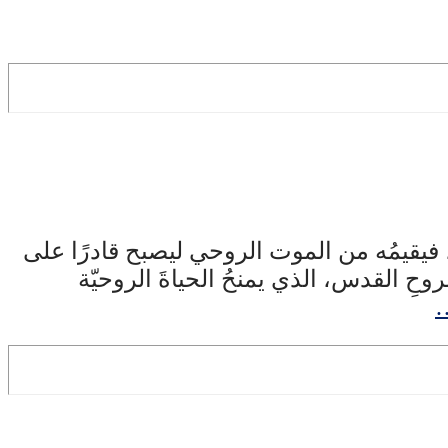
حي، فيقيمُه من الموت الروحي ليصبح قادرًا على
روحِ القدس، الذي يمنحُ الحياةَ الروحيّة
…