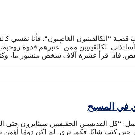
ية “الكالڤينيون الغاضبون“. فأنا نفسي كالڤي
أساتذتي الكالڤينيين ممن أعتبرهم قدوة روحية، ل
بعض. فإذا قرأ عشرة آلاف شخص منشور ما، وك
يل: “كل القديسين الحقيقيين سيثابرون حتى ال
ن كنت شابًا. فكما ترى، لم أكن دومًا أؤمن بالتع