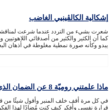
إشكالية الكالڤينيي الغاضب
شعرت بشيء من التردد عندما شرعت لمناقشة قض
كما أن الكثير والكثير من أصدقائي اللاهوتيين و
يبدو وكأنه صورة نمطية مغلوطة في أذهان ال
ماذا علمتني روميّة 8 عن الضمان الذي في المسيح
في كل مرة أقف خلف المنبر وأقول شيئًا من قب
قرارة نفسي وأفكر كيف كنت مُضادًا لهذا الفكر حي