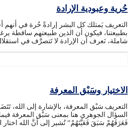
حُرية وعبودية الإرادة
التعريف يَمتلك كل البشر إرادةً حُرة في أنهم أحرار
بطبيعتنا، فيكون أن الذين طبيعتهم ساقطة يرغبو
شاملة، نَعرف أن الإرادة لا تَتصرَّف في استقلا
الاختيار وسَبْق المعرفة
التعريف سَبْق المعرفة، بالإشارة إلى الله، تَتَضَمَّن 
فَعَرَفَهُمْ سَبَقَ فَعَيَّنَهُمْ” تُشير إلى أنَّ الله اختار 