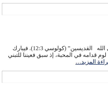
ما أروعه لقب يملأ صفحات الوحي المقدس، أطلقه الرب على المؤمنين باسمه أنهم: “مختاري الله القديسين” (كولوسي 12:3). فيبارك
وم قدامه في المحبة، إذ سبق فعيننا للتبني
اءة المزيد…