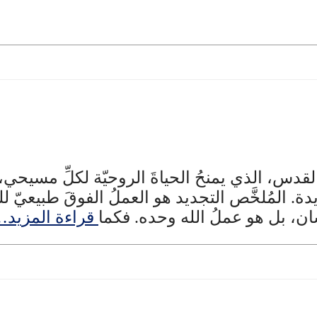
ِ القدس، الذي يمنحُ الحياةَ الروحيّة لكلِّ مسي
دة. المُلخَّص التجديد هو العملُ الفوقَ طبيعيّ لل
ان، بل هو عملُ الله وحده. فكما
قراءة المزيد