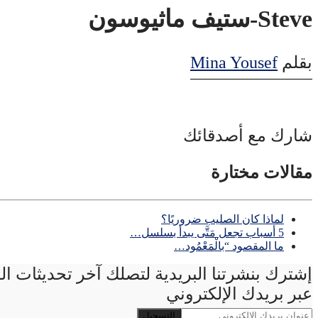
Steve-ستيف ماثيوسون
بقلم
Mina Yousef
شارك مع أصدقائك
مقالات مختارة
لماذا كان الصليب ضروريًا؟
5 أسباب تجعل مَتَّى يبدأ بسلسل…
ما المقصود “بالْمَعْمُود…
إشترك بنشرتنا البريدية لتصلك آخر تحديثات ا
عبر بريدك الإلكتروني