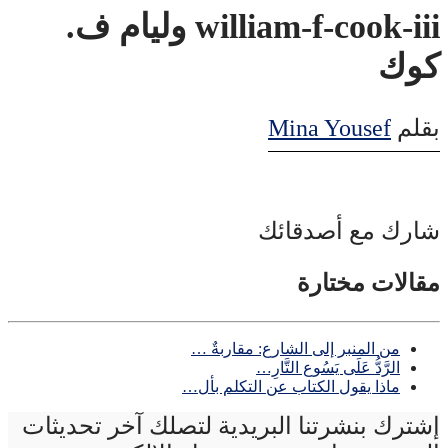
william-f-cook-iii وليام ف.
كوك
بقلم
Mina Yousef
شارك مع أصدقائك
مقالات مختارة
من المنبر إلى الشارع: مقاربةٌ …
الرَّدُّ عَلَى يَسُوع التَّارِ…
ماذا يقول الكتاب عن التكلم بأل…
إشترك بنشرتنا البريدية لتصلك آخر تحديثات