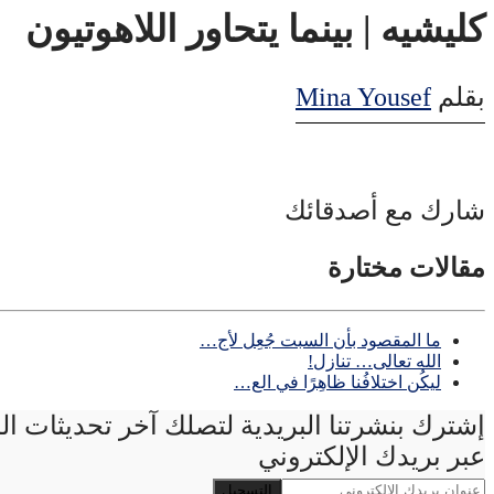
كليشيه | بينما يتحاور اللاهوتيون
بقلم
Mina Yousef
شارك مع أصدقائك
مقالات مختارة
ما المقصود بأن السبت جُعِل لأج…
الله تعالى… تنازل!
ليكُن اختلافُنا ظاهِرًا في الع…
إشترك بنشرتنا البريدية لتصلك آخر تحديثات ا
عبر بريدك الإلكتروني