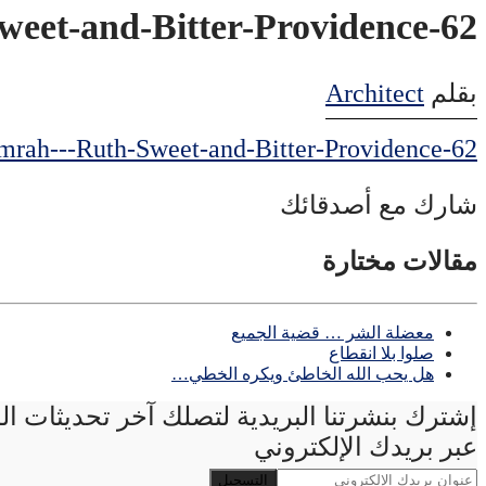
62-Rawth–Alanayah-Alhilwah-Walmrah—Ruth-Sweet-and-Bitter-Providence
بقلم
Architect
62-Rawth--Alanayah-Alhilwah-Walmrah---Ruth-Sweet-and-Bitter-Providence
شارك مع أصدقائك
مقالات مختارة
معضلة الشر … قضية الجميع
صلوا بلا انقطاع
هل يحب الله الخاطئ ويكره الخطي…
إشترك بنشرتنا البريدية لتصلك آخر تحديثات ا
عبر بريدك الإلكتروني