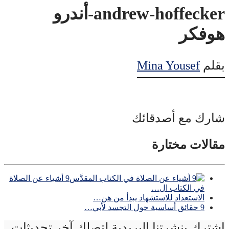
andrew-hoffecker-أندرو
هوفكر
بقلم
Mina Yousef
شارك مع أصدقائك
مقالات مختارة
9 أشياء عن الصلاة
في الكتاب ال…
الاستعداد للاستشهاد يبدأ من هن…
9 حقائق أساسية حول التجسد لأبي…
إشترك بنشرتنا البريدية لتصلك آخر تحديثات